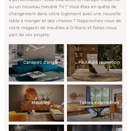
ou un nouveau meuble TV ? Vous êtes en quête de
changement dans votre logement avec une nouvelle
table à manger et des chaises ? Rapprochez-vous de
votre magasin de meubles à Orléans et faites-nous
part de vos projets.
Canapés d'angle
Fauteuils relaxation
Meubles
Tables extensibles