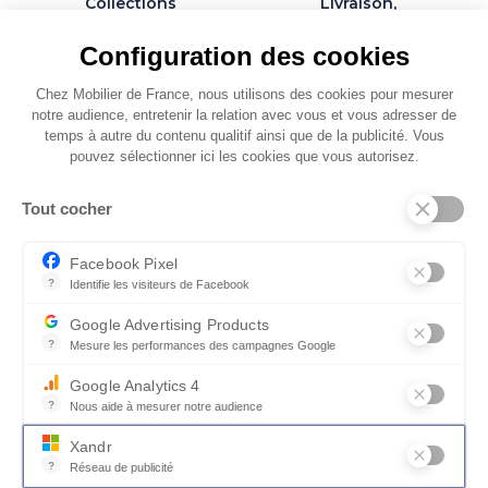
Collections
Livraison,
exclusives et
installation et
personnalisables
montage par des
Configuration des cookies
spécialistes
Chez Mobilier de France, nous utilisons des cookies pour mesurer
notre audience, entretenir la relation avec vous et vous adresser de
temps à autre du contenu qualitif ainsi que de la publicité. Vous
pouvez sélectionner ici les cookies que vous autorisez.
QUI SOMMES-NOUS
Tout cocher
SERVICES ET PARTENAIRES
CONSEILS
Facebook Pixel
?
Identifie les visiteurs de Facebook
CONTACT
Permet de suivre les actions du visiteur sur le site web, et de voir
Google Advertising Products
CGV & POLICY
?
Mesure les performances des campagnes Google
Ce service permet aux annonceurs d'acheter des annonces ou des 
Google Analytics 4
?
Nous aide à mesurer notre audience
Essentiel pour la gestion du site web, il permet de mesurer des indi
Xandr
?
Réseau de publicité
Xandr exploite une plateforme en ligne, Community, pour l'achat e