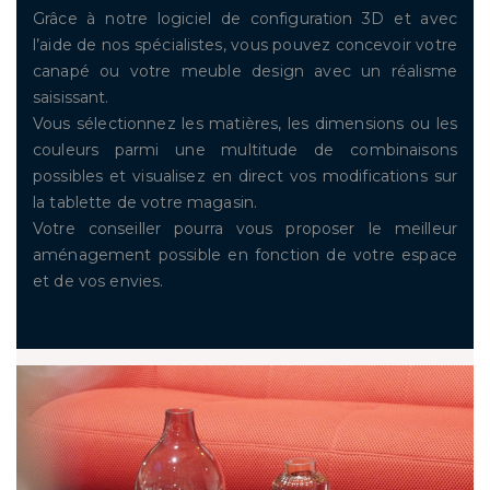
Grâce à notre logiciel de configuration 3D et avec
l’aide de nos spécialistes, vous pouvez concevoir votre
canapé ou votre meuble design avec un réalisme
saisissant.
Vous sélectionnez les matières, les dimensions ou les
couleurs parmi une multitude de combinaisons
possibles et visualisez en direct vos modifications sur
la tablette de votre magasin.
Votre conseiller pourra vous proposer le meilleur
aménagement possible en fonction de votre espace
et de vos envies.