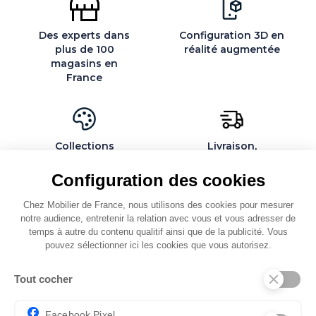
Des experts dans
Configuration 3D en
plus de 100
réalité augmentée
magasins en
France
Collections
Livraison,
exclusives et
installation et
personnalisables
montage par des
Configuration des cookies
spécialistes
Chez Mobilier de France, nous utilisons des cookies pour mesurer
notre audience, entretenir la relation avec vous et vous adresser de
temps à autre du contenu qualitif ainsi que de la publicité. Vous
pouvez sélectionner ici les cookies que vous autorisez.
QUI SOMMES-NOUS
Tout cocher
SERVICES ET PARTENAIRES
CONSEILS
Facebook Pixel