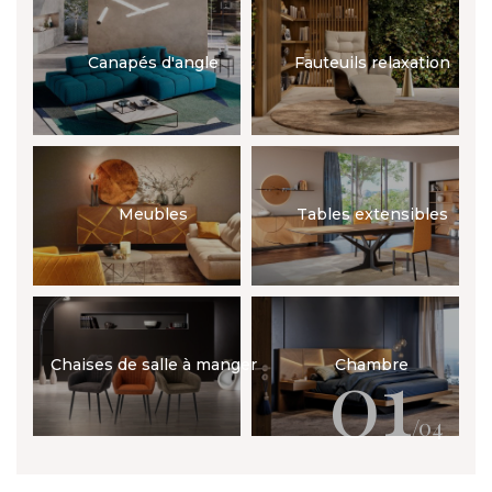
Canapés d'angle
Fauteuils relaxation
Meubles
Tables extensibles
01
Chaises de salle à manger
Chambre
/04