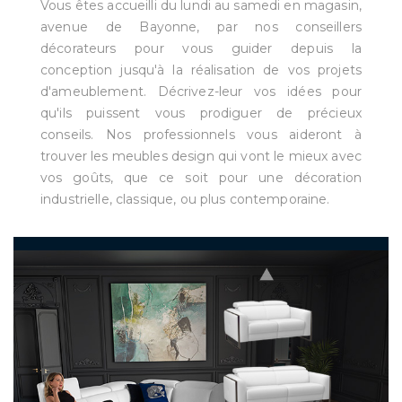
Vous êtes accueilli du lundi au samedi en magasin,
avenue de Bayonne, par nos conseillers
décorateurs pour vous guider depuis la
conception jusqu'à la réalisation de vos projets
d'ameublement. Décrivez-leur vos idées pour
qu'ils puissent vous prodiguer de précieux
conseils. Nos professionnels vous aideront à
trouver les meubles design qui vont le mieux avec
vos goûts, que ce soit pour une décoration
industrielle, classique, ou plus contemporaine.