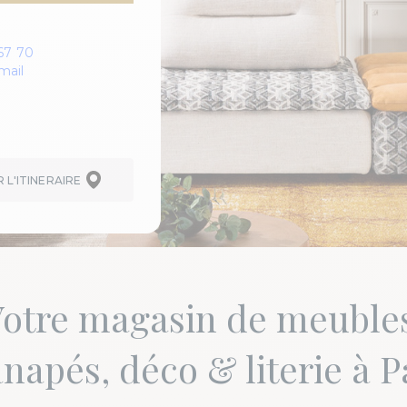
67 70
mail
L'ITINERAIRE
otre magasin de meuble
napés, déco & literie à 