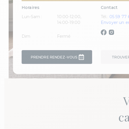
Horaires
Contact
Lun-Sam :
10:00-12:00,
Tél.:
05 59 77 
14:00-19:00
Envoyer un e
Dim
Fermé
PRENDRE RENDEZ-VOUS
TROUVER 
V
ca