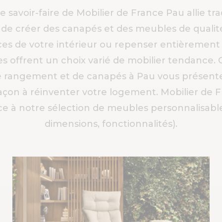
e savoir-faire de Mobilier de France Pau allie tra
 de créer des canapés et des meubles de qualité
ces de votre intérieur ou repenser entièrement
es offrent un choix varié de mobilier tendance.
rangement et de canapés à Pau vous présente 
façon à réinventer votre logement. Mobilier de
ce à notre sélection de meubles personnalisable
dimensions, fonctionnalités).