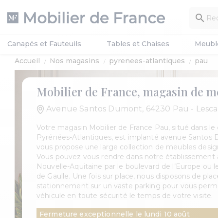

Canapés et Fauteuils
Tables et Chaises
Meubl
Accueil
Nos magasins
pyrenees-atlantiques
pau
Mobilier de France, magasin de m
Avenue Santos Dumont, 64230 Pau - Lescar
Votre magasin Mobilier de France Pau, situé dans l
Pyrénées-Atlantiques, est implanté avenue Santos 
vous propose une large collection de meubles des
Vous pouvez vous rendre dans notre établissement a
Nouvelle-Aquitaine par le boulevard de l’Europe ou l
de Gaulle. Une fois sur place, nous disposons de pla
stationnement sur un vaste parking pour vous perme
véhicule en toute sécurité le temps de votre visite.
Fermeture exceptionnelle le lundi 10 août