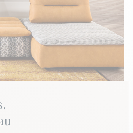
s,
Pau