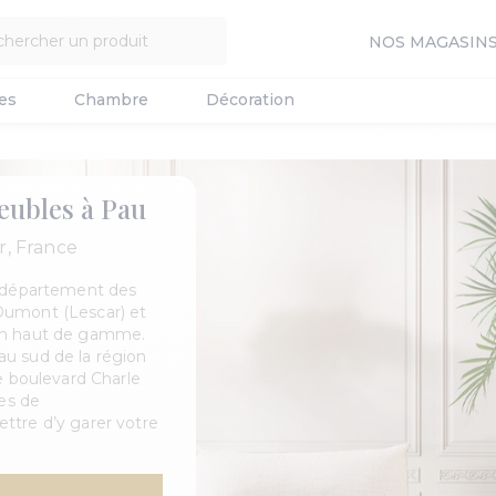
NOS MAGASIN
es
Chambre
Décoration
eubles à Pau
, France
e département des
Dumont (Lescar) et
ign haut de gamme.
u sud de la région
e boulevard Charle
ces de
ttre d’y garer votre