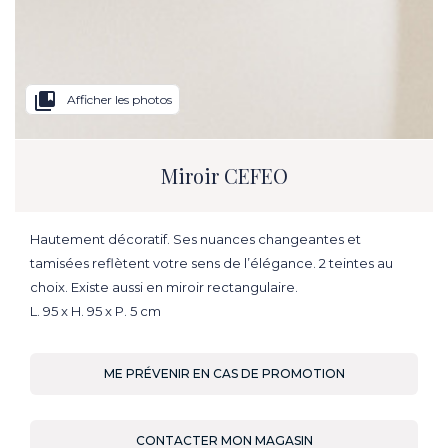
collections_bookmark
Afficher les photos
Miroir CEFEO
Hautement décoratif. Ses nuances changeantes et
tamisées reflètent votre sens de l’élégance. 2 teintes au
choix. Existe aussi en miroir rectangulaire.
L. 95 x H. 95 x P. 5 cm
ME PRÉVENIR EN CAS DE PROMOTION
CONTACTER MON MAGASIN