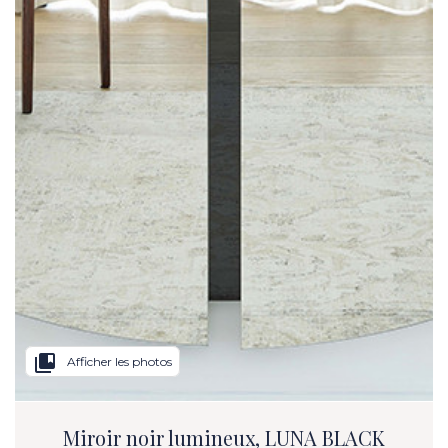
collections_bookmark
Afficher les photos
Miroir noir lumineux, LUNA BLACK