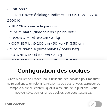
-
Finitions
:
- LIGHT avec éclairage indirect LED (9,6 W - 2700-
2900 K)
- BLACK en verre laqué noir
-
Miroirs plats
(dimensions / poids net) :
- ROUND M : Ø 150 cm / 31 kg
- CORNER L : Ø 200 cm / 50 kg - P. 3,50 cm
-
Miroirs d’angle
(dimensions / poids net) :
- CORNER M : Ø 150 cm / 21 kg
- CORNER L : Ø 200 cm / 43 kg - P. 3,50 cm
-
Matière
: miroir
Configuration des cookies
-
Accessoires fournis
: 2 x (vis + rondelle + bouchon)
Chez Mobilier de France, nous utilisons des cookies pour mesurer
Photos non contractuelles
notre audience, entretenir la relation avec vous et vous adresser de
temps à autre du contenu qualitif ainsi que de la publicité. Vous
pouvez sélectionner ici les cookies que vous autorisez.
Tout cocher