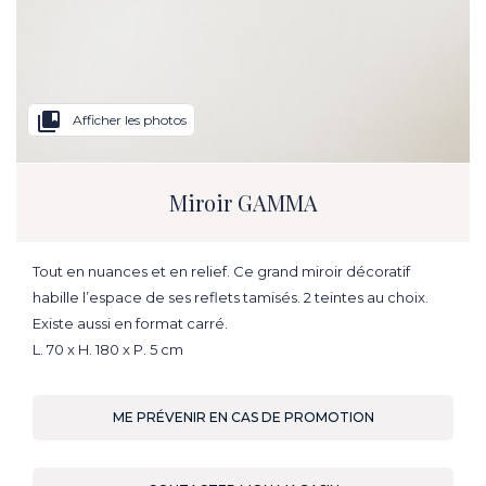
collections_bookmark
Afficher les photos
Miroir GAMMA
Tout en nuances et en relief. Ce grand miroir décoratif
habille l’espace de ses reflets tamisés. 2 teintes au choix.
Existe aussi en format carré.
L. 70 x H. 180 x P. 5 cm
ME PRÉVENIR EN CAS DE PROMOTION