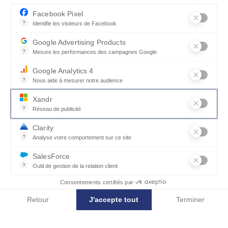
Facebook Pixel
?
Identifie les visiteurs de Facebook
Permet de suivre les actions du visiteur sur le site web, et de voir
Google Advertising Products
?
Mesure les performances des campagnes Google
Ce service permet aux annonceurs d'acheter des annonces ou des 
Google Analytics 4
?
Nous aide à mesurer notre audience
Essentiel pour la gestion du site web, il permet de mesurer des indi
Xandr
?
Réseau de publicité
Xandr exploite une plateforme en ligne, Community, pour l'achat e
Clarity
Autres modèles de Miroirs
?
Analyse votre comportement sur ce site
Un outil d'analyse du comportement des utilisateurs par le biais d
SalesForce
?
Outil de gestion de la relation client
Recueille des informations sur les visiteurs d'un site, analyse ce
Consentements certifiés par
Retour
J'accepte tout
Terminer
Axeptio consent
Plateforme de Gestion du Consentement : Personnalisez vos Options