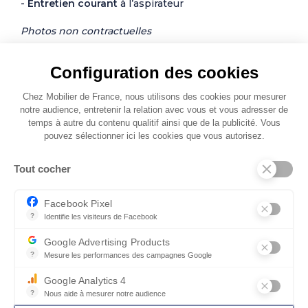
-
Entretien courant
à l’aspirateur
Photos non contractuelles
Configuration des cookies
Chez Mobilier de France, nous utilisons des cookies pour mesurer
notre audience, entretenir la relation avec vous et vous adresser de
temps à autre du contenu qualitif ainsi que de la publicité. Vous
pouvez sélectionner ici les cookies que vous autorisez.
Autres modèles de Tapis
Tout cocher
Facebook Pixel
NOUVEAUTÉ
?
Identifie les visiteurs de Facebook
Permet de suivre les actions du visiteur sur le site web, et de voir
Google Advertising Products
?
Mesure les performances des campagnes Google
Ce service permet aux annonceurs d'acheter des annonces ou des 
Google Analytics 4
?
Nous aide à mesurer notre audience
Essentiel pour la gestion du site web, il permet de mesurer des indi