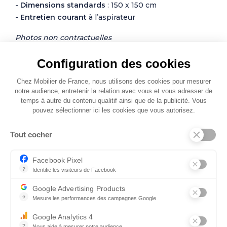
-
Dimensions standards
: 150 x 150 cm
-
Entretien courant
à l’aspirateur
Photos non contractuelles
Configuration des cookies
Chez Mobilier de France, nous utilisons des cookies pour mesurer
notre audience, entretenir la relation avec vous et vous adresser de
temps à autre du contenu qualitif ainsi que de la publicité. Vous
pouvez sélectionner ici les cookies que vous autorisez.
Autres modèles de Tapis
Tout cocher
Facebook Pixel
NOUVEAUTÉ
?
Identifie les visiteurs de Facebook
Permet de suivre les actions du visiteur sur le site web, et de voir
Google Advertising Products
?
Mesure les performances des campagnes Google
Ce service permet aux annonceurs d'acheter des annonces ou des 
Google Analytics 4
?
Nous aide à mesurer notre audience