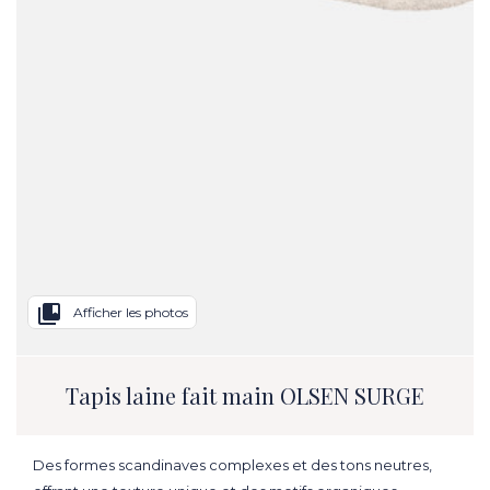
collections_bookmark
Afficher les photos
Tapis laine fait main OLSEN SURGE
Des formes scandinaves complexes et des tons neutres,