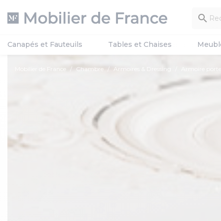

Canapés et Fauteuils
Tables et Chaises
Meubl
Mobilier de France
Chambre
Armoires & Dressing
Armoire port