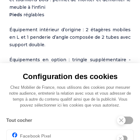
meuble à l'infini
Pieds
réglables
Équipement intérieur d’origine : 2 étagères mobiles
en L et 1 penderie d’angle composée de 2 tubes avec
support double.
Équipements en option : tringle supplémentaire -
Range-pulls.
Valet de côté en option : avec miroir, tablette, patère
Configuration des cookies
en lanière cuir noir, support pour cintres. L. 56 x H.
Chez Mobilier de France, nous utilisons des cookies pour mesurer
230 x P. 11 cm.
notre audience, entretenir la relation avec vous et vous adresser de
temps à autre du contenu qualitif ainsi que de la publicité. Vous
pouvez sélectionner ici les cookies que vous autorisez.
*Extension de garantie 3 ans Meubles CELIO en plus
des 2 années légales. Voir détails en magasin.
Tout cocher
Photos non contractuelles
Facebook Pixel