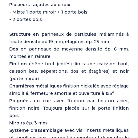
Plusieurs façades au choix :
- Mixte 1 porte miroir + 1 porte bois
- 2 portes bois
Structure
en panneaux de particules mélaminés à
haute densité ép.19 mm, étagères ép. 25 mm
Dos
en panneaux de moyenne densité ép. 6 mm,
montés en rainure
Finition
chêne brut (cotés), lin taupe (caisson haut,
caisson bas, séparations, dos et étagères) et noir
(porte miroir)
Charnières métalliques
finition nickelée avec réglage
simplifié, fermeture amortie et ouverture à 155°
Poignées
en cuir avec fixation par bouton acier,
finition noire. Toujours placée sur la porte finition
bois
Miroirs
ép. 3 mm
Système d'assemblage
avec vis, inserts métalliques
et tourillons bois : permet de monter et démonter le