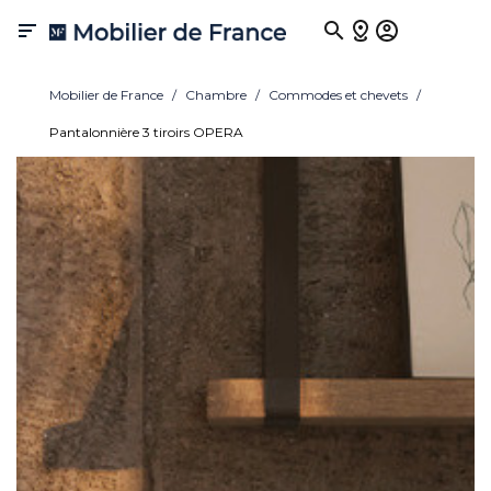

Mobilier de France
Chambre
Commodes et chevets
Pantalonnière 3 tiroirs OPERA