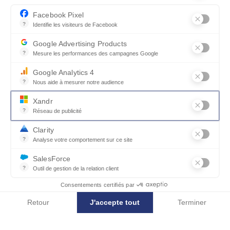
Facebook Pixel
?
Identifie les visiteurs de Facebook
Permet de suivre les actions du visiteur sur le site web, et de voir
Google Advertising Products
?
Mesure les performances des campagnes Google
Ce service permet aux annonceurs d'acheter des annonces ou des 
Google Analytics 4
?
Nous aide à mesurer notre audience
Essentiel pour la gestion du site web, il permet de mesurer des indi
Xandr
?
Réseau de publicité
Xandr exploite une plateforme en ligne, Community, pour l'achat e
OPERA CELIO
Clarity
Colonne bibliothèque arrondie OPERA
?
Analyse votre comportement sur ce site
Un outil d'analyse du comportement des utilisateurs par le biais d
SalesForce
?
Outil de gestion de la relation client
Recueille des informations sur les visiteurs d'un site, analyse ce
Consentements certifiés par
Autres modèles de Commodes
Retour
J'accepte tout
Terminer
et chevets
Axeptio consent
Plateforme de Gestion du Consentement : Personnalisez vos Options