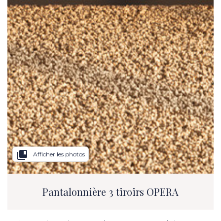
collections_bookmark
Afficher les photos
Pantalonnière 3 tiroirs OPERA