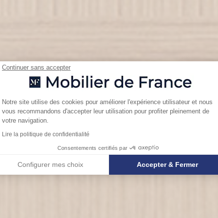
Continuer sans accepter
Plateforme de Gestion du Consentemen
Notre site utilise des cookies pour améliorer l'expérience utilisateur et nous
vous recommandons d'accepter leur utilisation pour profiter pleinement de
Axeptio consent
votre navigation.
Lire la politique de confidentialité
Consentements certifiés par
Configurer mes choix
Accepter & Fermer