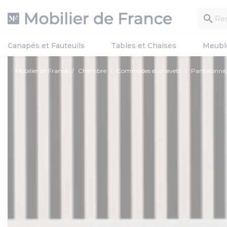

Canapés et Fauteuils
Tables et Chaises
Meubl
Mobilier de France
Chambre
Commodes et chevets
Pantalonniè