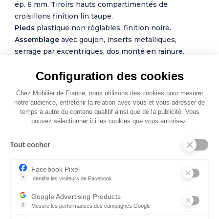
ép. 6 mm. Tiroirs hauts compartimentés de
croisillons finition lin taupe.
Pieds
plastique non réglables, finition noire.
Assemblage
avec goujon, inserts métalliques,
serrage par excentriques, dos monté en rainure.
Configuration des cookies
*Extension de garantie 3 ans Meubles CELIO en plus
des 2 années légales.
Chez Mobilier de France, nous utilisons des cookies pour mesurer
notre audience, entretenir la relation avec vous et vous adresser de
Voir détails en magasin.
temps à autre du contenu qualitif ainsi que de la publicité. Vous
pouvez sélectionner ici les cookies que vous autorisez.
Photos non contractuelles
Tout cocher
Facebook Pixel
?
Identifie les visiteurs de Facebook
Permet de suivre les actions du visiteur sur le site web, et de voir
Google Advertising Products
?
Mesure les performances des campagnes Google
Ce service permet aux annonceurs d'acheter des annonces ou des 