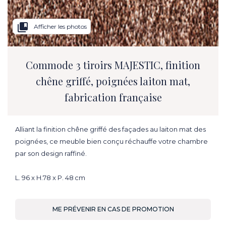
collections_bookmark
Afficher les photos
Commode 3 tiroirs MAJESTIC, finition
chêne griffé, poignées laiton mat,
fabrication française
Alliant la finition chêne griffé des façades au laiton mat des
poignées, ce meuble bien conçu réchauffe votre chambre
par son design raffiné.
L. 96 x H.78 x P. 48 cm
ME PRÉVENIR EN CAS DE PROMOTION