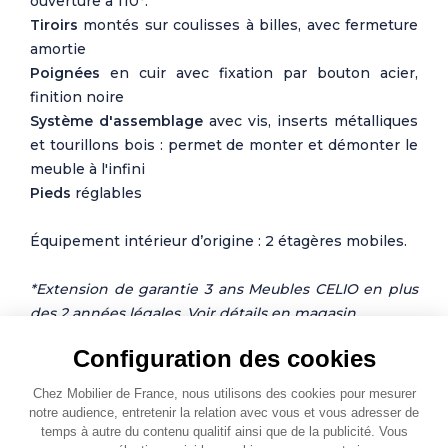
ouverture à 110°.
Tiroirs
montés sur coulisses à billes, avec fermeture
amortie
Poignées
en cuir avec fixation par bouton acier,
finition noire
Système d'assemblage
avec vis, inserts métalliques
et tourillons bois : permet de monter et démonter le
meuble à l'infini
Pieds
réglables
Équipement intérieur d’origine : 2 étagères mobiles.
*Extension de garantie 3 ans Meubles CELIO en plus
des 2 années légales. Voir détails en magasin.
Photos non contractuelles
Configuration des cookies
Chez Mobilier de France, nous utilisons des cookies pour mesurer
notre audience, entretenir la relation avec vous et vous adresser de
temps à autre du contenu qualitif ainsi que de la publicité. Vous