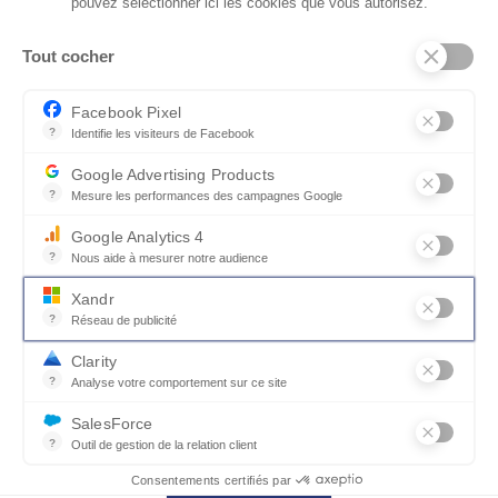
pouvez sélectionner ici les cookies que vous autorisez.
Tout cocher
Jouez l'association
Facebook Pixel
?
Identifie les visiteurs de Facebook
Permet de suivre les actions du visiteur sur le site web, et de voir
Google Advertising Products
?
Mesure les performances des campagnes Google
Ce service permet aux annonceurs d'acheter des annonces ou des 
Google Analytics 4
?
Nous aide à mesurer notre audience
Essentiel pour la gestion du site web, il permet de mesurer des indi
Xandr
?
Réseau de publicité
Xandr exploite une plateforme en ligne, Community, pour l'achat e
Clarity
OPERA CELIO
?
Analyse votre comportement sur ce site
Un outil d'analyse du comportement des utilisateurs par le biais d
Colonne bibliothèque arrondie OPERA
SalesForce
?
Outil de gestion de la relation client
Recueille des informations sur les visiteurs d'un site, analyse ce
Consentements certifiés par