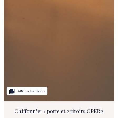
collections_bookmark
Afficher les photos
Chiffonnier 1 porte et 2 tiroirs OPERA