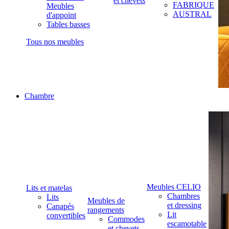
et chevets
FABRIQUE
Meubles
AUSTRAL
d'appoint
Tables basses
Tous nos meubles
Chambre
Meubles CELIO
Lits et matelas
Chambres
Lits
Meubles de
et dressing
Canapés
rangements
Lit
convertibles
Commodes
escamotable
et chevets