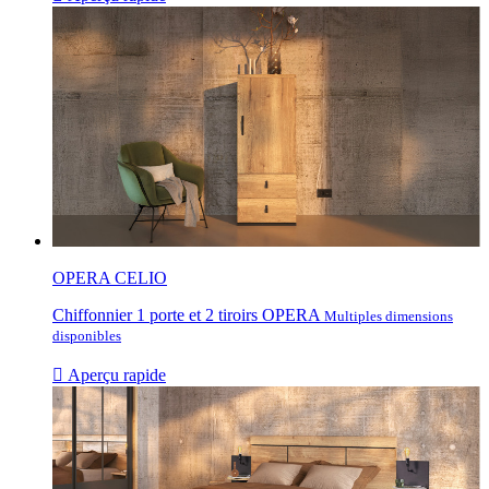
OPERA CELIO
Chiffonnier 1 porte et 2 tiroirs OPERA
Multiples dimensions
disponibles

Aperçu rapide