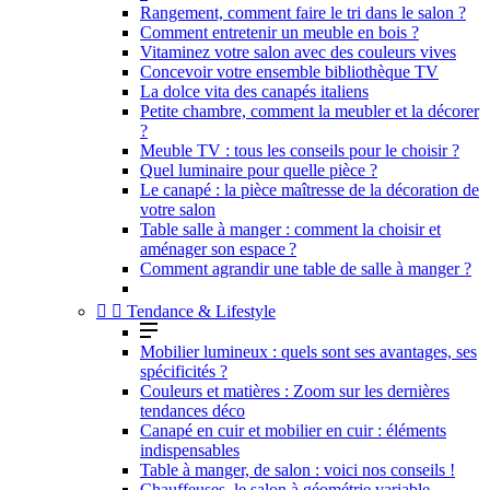
Rangement, comment faire le tri dans le salon ?
Comment entretenir un meuble en bois ?
Vitaminez votre salon avec des couleurs vives
Concevoir votre ensemble bibliothèque TV
La dolce vita des canapés italiens
Petite chambre, comment la meubler et la décorer
?
Meuble TV : tous les conseils pour le choisir ?
Quel luminaire pour quelle pièce ?
Le canapé : la pièce maîtresse de la décoration de
votre salon
Table salle à manger : comment la choisir et
aménager son espace ?
Comment agrandir une table de salle à manger ?


Tendance & Lifestyle
Mobilier lumineux : quels sont ses avantages, ses
spécificités ?
Couleurs et matières : Zoom sur les dernières
tendances déco
Canapé en cuir et mobilier en cuir : éléments
indispensables
Table à manger, de salon : voici nos conseils !
Chauffeuses, le salon à géométrie variable