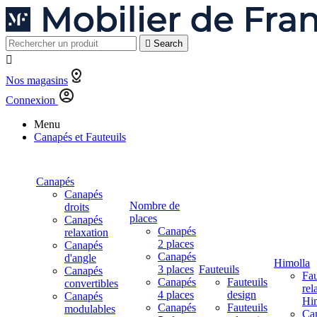

Search

Nos magasins
Connexion
Menu
Canapés et Fauteuils
Canapés
Canapés
Nombre de
droits
places
Canapés
Canapés
relaxation
2 places
Canapés
Canapés
d'angle
Himolla
3 places
Fauteuils
Canapés
Fau
Canapés
Fauteuils
convertibles
rel
4 places
design
Canapés
Hi
Canapés
Fauteuils
modulables
Ca