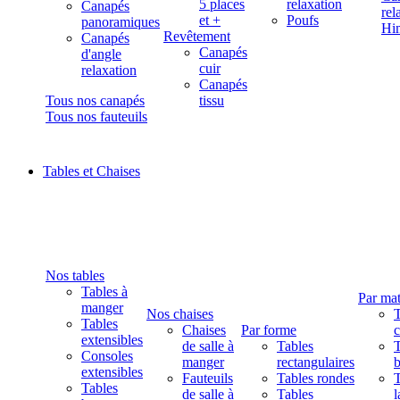
5 places
relaxation
Canapés
rel
et +
Poufs
panoramiques
Hi
Revêtement
Canapés
Canapés
d'angle
cuir
relaxation
Canapés
Tous nos canapés
tissu
Tous nos fauteuils
Tables et Chaises
Nos tables
Tables à
Par mat
manger
Nos chaises
T
Tables
Chaises
Par forme
extensibles
de salle à
Tables
T
Consoles
manger
rectangulaires
b
extensibles
Fauteuils
Tables rondes
T
Tables
de salle à
Tables
l