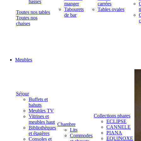
basses
manger
carrées
C
Tabourets
Tables ovales
t
Toutes nos tables
de bar
C
Toutes nos
c
chaises
Meubles
Séjour
Buffets et
bahuts
Meubles TV
Collections phares
Vitrines et
ECLIPSE
meubles haut
Chambre
CANNELE
Bibliothèques
Lits
PIANA
et étagères
Commodes
EQUINOXE
Consoles et