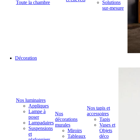
Toute la chambre
Solutions
sur-mesure
Décoration
Nos luminaires
Appliques
Nos tapis et
Lampe à
Nos
accessoires
poser
décorations
Tapis
Lampadaires
murales
Vases et
Suspensions
Miroirs
Objets
et
Tableaux
déco
plafonniers