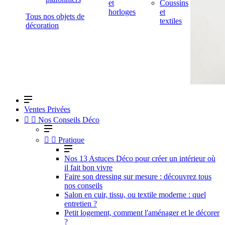
et
Coussins
horloges
et
Tous nos objets de
textiles
décoration
Ventes Privées


Nos Conseils Déco


Pratique
Nos 13 Astuces Déco pour créer un intérieur où
il fait bon vivre
Faire son dressing sur mesure : découvrez tous
nos conseils
Salon en cuir, tissu, ou textile moderne : quel
entretien ?
Petit logement, comment l'aménager et le décorer
?