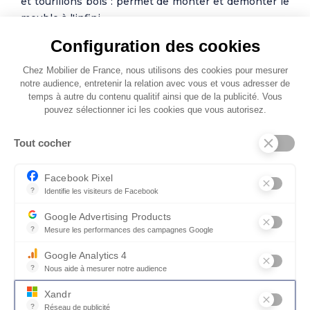
et tourillons bois : permet de monter et démonter le
meuble à l'infini
Pieds
réglables
Configuration des cookies
Équipement intérieur d’origine : 6 étagères mobiles +
Chez Mobilier de France, nous utilisons des cookies pour mesurer
notre audience, entretenir la relation avec vous et vous adresser de
3 tringles penderie
temps à autre du contenu qualitif ainsi que de la publicité. Vous
Équipements en option : étagère supplémentaire et
pouvez sélectionner ici les cookies que vous autorisez.
tringle supplémentaire - bloc 1 grand tiroir et 2 tiroirs
- Porte-pantalons coulissant - Miroir intérieur
Tout cocher
coulissant - Range-pulls - Accroche cintres pivotant -
Éclairage de séparation
Facebook Pixel
?
Identifie les visiteurs de Facebook
*Extension de garantie 3 ans Meubles CELIO en plus
Permet de suivre les actions du visiteur sur le site web, et de voir
Google Advertising Products
des 2 années légales. Voir détails en magasin.
?
Mesure les performances des campagnes Google
Ce service permet aux annonceurs d'acheter des annonces ou des 
Photos non contractuelles
Google Analytics 4
?
Nous aide à mesurer notre audience
Essentiel pour la gestion du site web, il permet de mesurer des indi
Xandr
?
Réseau de publicité