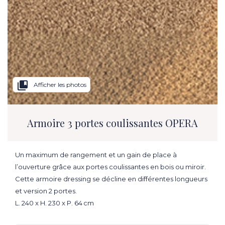
collections_bookmark
Afficher les photos
Armoire 3 portes coulissantes OPERA
Un maximum de rangement et un gain de place à
l’ouverture grâce aux portes coulissantes en bois ou miroir.
Cette armoire dressing se décline en différentes longueurs
et version 2 portes.
L. 240 x H. 230 x P. 64 cm