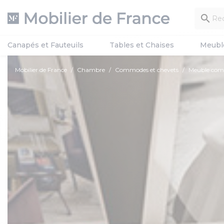

Canapés et Fauteuils
Tables et Chaises
Meubl
Mobilier de France
Chambre
Commodes et chevets
Meuble co