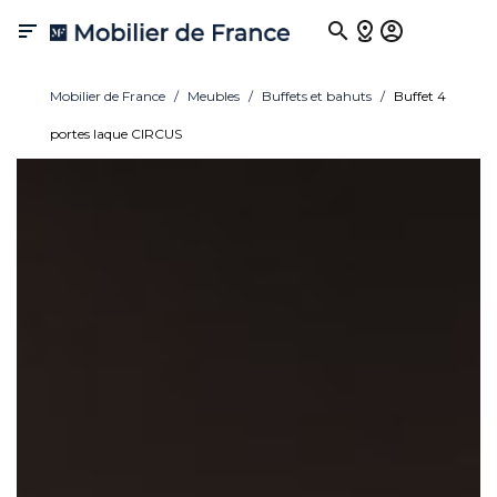

Mobilier de France
Meubles
Buffets et bahuts
Buffet 4
portes laque CIRCUS