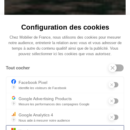
Configuration des cookies
Chez Mobilier de France, nous utilisons des cookies pour mesurer
notre audience, entretenir la relation avec vous et vous adresser de
temps à autre du contenu qualitif ainsi que de la publicité. Vous
pouvez sélectionner ici les cookies que vous autorisez.
Tout cocher
Facebook Pixel
?
Identifie les visiteurs de Facebook
Permet de suivre les actions du visiteur sur le site web, et de voir
Google Advertising Products
?
Mesure les performances des campagnes Google
Ce service permet aux annonceurs d'acheter des annonces ou des 
Google Analytics 4
?
Nous aide à mesurer notre audience
Essentiel pour la gestion du site web, il permet de mesurer des indi