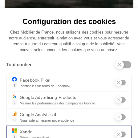
Configuration des cookies
Chez Mobilier de France, nous utilisons des cookies pour mesurer
notre audience, entretenir la relation avec vous et vous adresser de
temps à autre du contenu qualitif ainsi que de la publicité. Vous
pouvez sélectionner ici les cookies que vous autorisez.
Tout cocher
Facebook Pixel
?
Identifie les visiteurs de Facebook
Permet de suivre les actions du visiteur sur le site web, et de voir
Google Advertising Products
?
Mesure les performances des campagnes Google
Ce service permet aux annonceurs d'acheter des annonces ou des 
Google Analytics 4
?
Nous aide à mesurer notre audience
Essentiel pour la gestion du site web, il permet de mesurer des indi
Xandr
?
Réseau de publicité