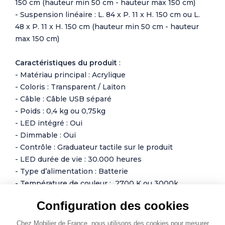
150 cm (hauteur min 50 cm - hauteur max 150 cm)
- Suspension linéaire : L. 84 x P. 11 x H. 150 cm ou L.
48 x P. 11 x H. 150 cm (hauteur min 50 cm - hauteur
max 150 cm)
Caractéristiques du produit
:
- Matériau principal : Acrylique
- Coloris : Transparent / Laiton
- Câble : Câble USB séparé
- Poids : 0,4 kg ou 0,75kg
- LED intégré : Oui
- Dimmable : Oui
- Contrôle : Graduateur tactile sur le produit
- LED durée de vie : 30.000 heures
- Type d’alimentation : Batterie
- Température de couleur : 2700 K ou 3000k
- Puissance : 1,5W ou 2W
Configuration des cookies
- Voltage : 220 V
Chez Mobilier de France, nous utilisons des cookies pour mesurer