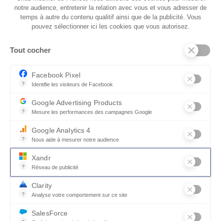
Photos non contractuelles
notre audience, entretenir la relation avec vous et vous adresser de
temps à autre du contenu qualitif ainsi que de la publicité. Vous
pouvez sélectionner ici les cookies que vous autorisez.
Tout cocher
Facebook Pixel
?
Identifie les visiteurs de Facebook
Autres modèles de Lampe à
Permet de suivre les actions du visiteur sur le site web, et de voir
Google Advertising Products
poser
?
Mesure les performances des campagnes Google
Ce service permet aux annonceurs d'acheter des annonces ou des 
Google Analytics 4
?
Nous aide à mesurer notre audience
NOUVEAUTÉ
Essentiel pour la gestion du site web, il permet de mesurer des indi
Xandr
?
Réseau de publicité
Xandr exploite une plateforme en ligne, Community, pour l'achat e
Clarity
?
Analyse votre comportement sur ce site
Un outil d'analyse du comportement des utilisateurs par le biais d
SalesForce