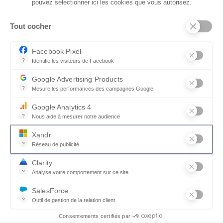
pouvez sélectionner ici les cookies que vous autorisez.
Tout cocher
Facebook Pixel
?
Identifie les visiteurs de Facebook
Permet de suivre les actions du visiteur sur le site web, et de voir
Google Advertising Products
?
Mesure les performances des campagnes Google
Ce service permet aux annonceurs d'acheter des annonces ou des 
Google Analytics 4
?
Nous aide à mesurer notre audience
Essentiel pour la gestion du site web, il permet de mesurer des indi
Xandr
?
Réseau de publicité
Jouez l'association
Xandr exploite une plateforme en ligne, Community, pour l'achat e
Clarity
?
Analyse votre comportement sur ce site
Un outil d'analyse du comportement des utilisateurs par le biais d
SalesForce
?
Outil de gestion de la relation client
Recueille des informations sur les visiteurs d'un site, analyse ce
Consentements certifiés par