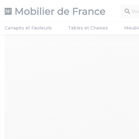

Canapés et Fauteuils
Tables et Chaises
Meubl
Mobilier de France
Tables
Tables à manger
Table de repas BY R