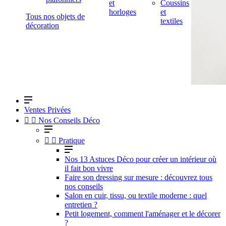
et
Coussins
horloges
et
Tous nos objets de
textiles
décoration
Ventes Privées


Nos Conseils Déco


Pratique
Nos 13 Astuces Déco pour créer un intérieur où
il fait bon vivre
Faire son dressing sur mesure : découvrez tous
nos conseils
Salon en cuir, tissu, ou textile moderne : quel
entretien ?
Petit logement, comment l'aménager et le décorer
?