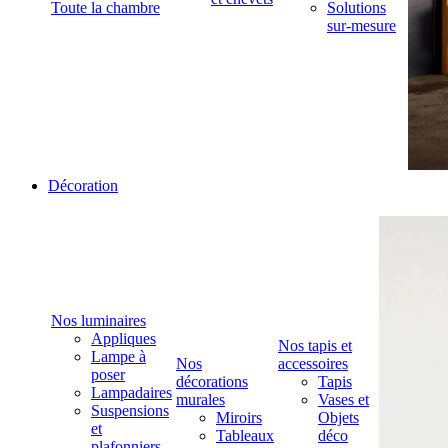
Toute la chambre
Solutions
sur-mesure
Décoration
Nos luminaires
Appliques
Nos tapis et
Lampe à
Nos
accessoires
poser
décorations
Tapis
Lampadaires
murales
Vases et
Suspensions
Miroirs
Objets
et
Tableaux
déco
plafonniers