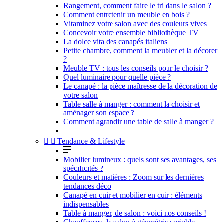
Rangement, comment faire le tri dans le salon ?
Comment entretenir un meuble en bois ?
Vitaminez votre salon avec des couleurs vives
Concevoir votre ensemble bibliothèque TV
La dolce vita des canapés italiens
Petite chambre, comment la meubler et la décorer
?
Meuble TV : tous les conseils pour le choisir ?
Quel luminaire pour quelle pièce ?
Le canapé : la pièce maîtresse de la décoration de
votre salon
Table salle à manger : comment la choisir et
aménager son espace ?
Comment agrandir une table de salle à manger ?


Tendance & Lifestyle
Mobilier lumineux : quels sont ses avantages, ses
spécificités ?
Couleurs et matières : Zoom sur les dernières
tendances déco
Canapé en cuir et mobilier en cuir : éléments
indispensables
Table à manger, de salon : voici nos conseils !
Chauffeuses, le salon à géométrie variable