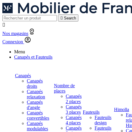

Search

Nos magasins
Connexion
Menu
Canapés et Fauteuils
Canapés
Canapés
Nombre de
droits
places
Canapés
Canapés
relaxation
2 places
Canapés
Canapés
d'angle
Himolla
3 places
Fauteuils
Canapés
Fau
Canapés
Fauteuils
convertibles
rel
4 places
design
Canapés
Hi
Canapés
Fauteuils
modulables
Ca