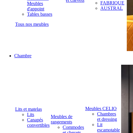
et chevets
FABRIQUE
Meubles
AUSTRAL
d'appoint
Tables basses
Tous nos meubles
Chambre
Meubles CELIO
Lits et matelas
Chambres
Lits
Meubles de
et dressing
Canapés
rangements
Lit
convertibles
Commodes
escamotable
et chevets