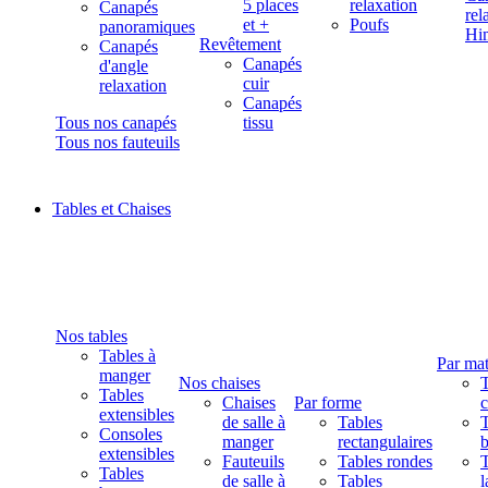
5 places
relaxation
Canapés
rel
et +
Poufs
panoramiques
Hi
Revêtement
Canapés
Canapés
d'angle
cuir
relaxation
Canapés
Tous nos canapés
tissu
Tous nos fauteuils
Tables et Chaises
Nos tables
Tables à
Par mat
manger
Nos chaises
T
Tables
Chaises
Par forme
extensibles
de salle à
Tables
T
Consoles
manger
rectangulaires
b
extensibles
Fauteuils
Tables rondes
T
Tables
de salle à
Tables
l