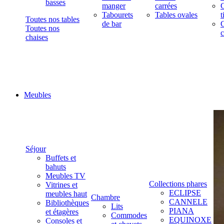
basses
manger
carrées
C
Tabourets
Tables ovales
t
Toutes nos tables
de bar
C
Toutes nos
c
chaises
Meubles
Séjour
Buffets et
bahuts
Meubles TV
Collections phares
Vitrines et
ECLIPSE
meubles haut
Chambre
CANNELE
Bibliothèques
Lits
PIANA
et étagères
Commodes
EQUINOXE
Consoles et