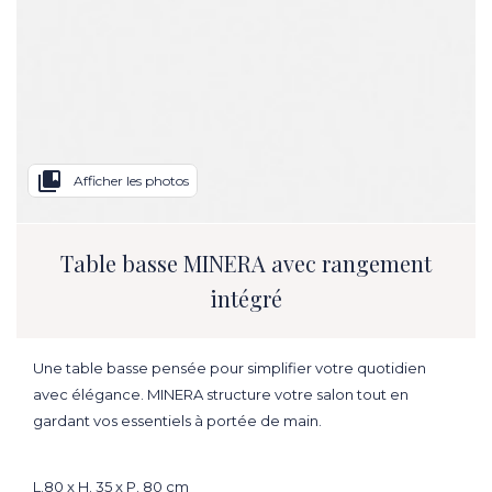
collections_bookmark
Afficher les photos
Table basse MINERA avec rangement
intégré
Une table basse pensée pour simplifier votre quotidien
avec élégance. MINERA structure votre salon tout en
gardant vos essentiels à portée de main.
L.80 x H. 35 x P. 80 cm