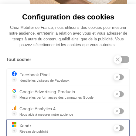
Configuration des cookies
Chez Mobilier de France, nous utilisons des cookies pour mesurer
notre audience, entretenir la relation avec vous et vous adresser de
temps à autre du contenu qualitif ainsi que de la publicité. Vous
pouvez sélectionner ici les cookies que vous autorisez.
Tout cocher
Facebook Pixel
?
Identifie les visiteurs de Facebook
Des formes enveloppantes et
Permet de suivre les actions du visiteur sur le site web, et de voir
Google Advertising Products
harmonieuses
?
Mesure les performances des campagnes Google
Ce service permet aux annonceurs d'acheter des annonces ou des 
Les angles arrondis et les volumes continus
Google Analytics 4
?
Nous aide à mesurer notre audience
dessinent une silhouette douce qui apporte
Essentiel pour la gestion du site web, il permet de mesurer des indi
beaucoup de caractère au meuble. Associée à
Xandr
un plateau effet pierre minérale, cette
?
Réseau de publicité