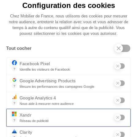
Configuration des cookies
Chez Mobilier de France, nous utilisons des cookies pour mesurer
notre audience, entretenir la relation avec vous et vous adresser de
temps à autre du contenu qualitif ainsi que de la publicité. Vous
pouvez sélectionner ici les cookies que vous autorisez.
Tout cocher
Facebook Pixel
?
Identifie les visiteurs de Facebook
Permet de suivre les actions du visiteur sur le site web, et de voir
Google Advertising Products
?
Mesure les performances des campagnes Google
Ce service permet aux annonceurs d'acheter des annonces ou des 
Google Analytics 4
?
Nous aide à mesurer notre audience
Essentiel pour la gestion du site web, il permet de mesurer des indi
Xandr
?
Réseau de publicité
Xandr exploite une plateforme en ligne, Community, pour l'achat e
Clarity
collections_bookmark
Afficher les photos