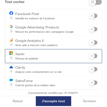
Tout cocher
Facebook Pixel
?
Identifie les visiteurs de Facebook
Permet de suivre les actions du visiteur sur le site web, et de voir
Google Advertising Products
ONDULATION
?
Mesure les performances des campagnes Google
Bout de canapé ONDULATION
Ce service permet aux annonceurs d'acheter des annonces ou des 
Google Analytics 4
?
Nous aide à mesurer notre audience
Essentiel pour la gestion du site web, il permet de mesurer des indi
Xandr
?
Autres modèles de Tables
Réseau de publicité
Xandr exploite une plateforme en ligne, Community, pour l'achat e
basses
Clarity
?
Analyse votre comportement sur ce site
Un outil d'analyse du comportement des utilisateurs par le biais d
SalesForce
?
Outil de gestion de la relation client
NOUVEAUTÉ
Recueille des informations sur les visiteurs d'un site, analyse ce
Consentements certifiés par
Retour
J'accepte tout
Terminer