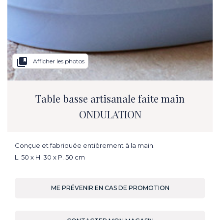
collections_bookmark
Afficher les photos
Table basse artisanale faite main
ONDULATION
Conçue et fabriquée entièrement à la main.
L. 50 x H. 30 x P. 50 cm
ME PRÉVENIR EN CAS DE PROMOTION