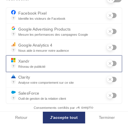
Facebook Pixel
?
Identifie les visiteurs de Facebook
Permet de suivre les actions du visiteur sur le site web, et de voir
Google Advertising Products
?
Mesure les performances des campagnes Google
Ce service permet aux annonceurs d'acheter des annonces ou des 
Google Analytics 4
?
Nous aide à mesurer notre audience
Essentiel pour la gestion du site web, il permet de mesurer des indi
Xandr
?
Réseau de publicité
Xandr exploite une plateforme en ligne, Community, pour l'achat e
Clarity
collections_bookmark
Afficher les photos
?
Analyse votre comportement sur ce site
Un outil d'analyse du comportement des utilisateurs par le biais d
SalesForce
?
Outil de gestion de la relation client
Table basse en céramique, 2 plateaux
Recueille des informations sur les visiteurs d'un site, analyse ce
Consentements certifiés par
TONGA
Retour
J'accepte tout
Terminer
Axeptio consent
Plateforme de Gestion du Consentement : Personnalisez vos Options