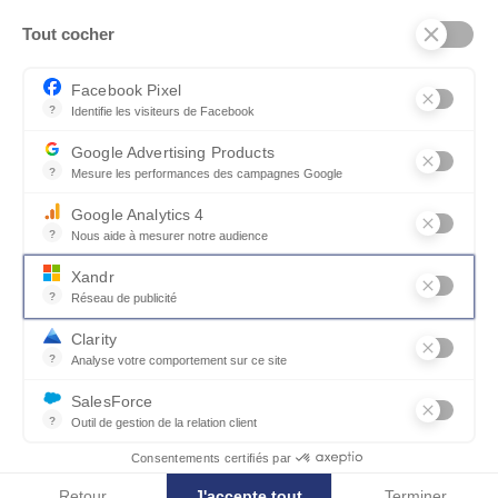
Tout cocher
SERVICES ET PARTENAIRES
CONSEILS
Facebook Pixel
?
Identifie les visiteurs de Facebook
CONTACT
Permet de suivre les actions du visiteur sur le site web, et de voir
Google Advertising Products
CGV & POLICY
?
Mesure les performances des campagnes Google
Ce service permet aux annonceurs d'acheter des annonces ou des 
Google Analytics 4
?
Nous aide à mesurer notre audience
Essentiel pour la gestion du site web, il permet de mesurer des indi
Xandr
?
Réseau de publicité
Xandr exploite une plateforme en ligne, Community, pour l'achat e
Clarity
?
Analyse votre comportement sur ce site
Un outil d'analyse du comportement des utilisateurs par le biais d
SalesForce
?
Outil de gestion de la relation client
© MOBILIER DE FRANCE 2026
Recueille des informations sur les visiteurs d'un site, analyse ce
Consentements certifiés par
Retour
J'accepte tout
Terminer