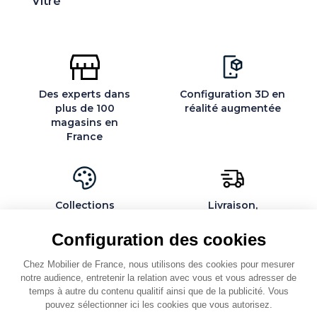
Vitré
Des experts dans
Configuration 3D en
plus de 100
réalité augmentée
magasins en
France
Collections
Livraison,
exclusives et
installation et
personnalisables
montage par des
Configuration des cookies
spécialistes
Chez Mobilier de France, nous utilisons des cookies pour mesurer
notre audience, entretenir la relation avec vous et vous adresser de
temps à autre du contenu qualitif ainsi que de la publicité. Vous
pouvez sélectionner ici les cookies que vous autorisez.
QUI SOMMES-NOUS