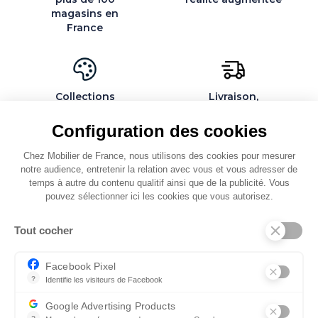
magasins en
France
Collections
Livraison,
exclusives et
installation et
personnalisables
montage par des
Configuration des cookies
spécialistes
Chez Mobilier de France, nous utilisons des cookies pour mesurer
notre audience, entretenir la relation avec vous et vous adresser de
temps à autre du contenu qualitif ainsi que de la publicité. Vous
pouvez sélectionner ici les cookies que vous autorisez.
QUI SOMMES-NOUS
Tout cocher
SERVICES ET PARTENAIRES
CONSEILS
Facebook Pixel
?
Identifie les visiteurs de Facebook
CONTACT
Permet de suivre les actions du visiteur sur le site web, et de voir
Google Advertising Products