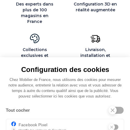
Des experts dans
Configuration 3D en
plus de 100
réalité augmentée
magasins en
France
Collections
Livraison,
exclusives et
installation et
personnalisables
montage par des
spécialistes
Configuration des cookies
Chez Mobilier de France, nous utilisons des cookies pour mesurer
notre audience, entretenir la relation avec vous et vous adresser de
temps à autre du contenu qualitif ainsi que de la publicité. Vous
QUI SOMMES-NOUS
pouvez sélectionner ici les cookies que vous autorisez.
SERVICES ET PARTENAIRES
Tout cocher
CONSEILS
Facebook Pixel
CONTACT
?