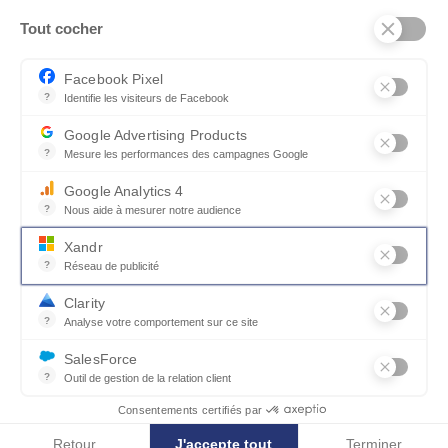
Tout cocher
SERVICES ET PARTENAIRES
CONSEILS
Facebook Pixel
?
Identifie les visiteurs de Facebook
CONTACT
Permet de suivre les actions du visiteur sur le site web, et de voir
Google Advertising Products
CGV & POLICY
?
Mesure les performances des campagnes Google
Ce service permet aux annonceurs d'acheter des annonces ou des 
Google Analytics 4
?
Nous aide à mesurer notre audience
Essentiel pour la gestion du site web, il permet de mesurer des indi
Xandr
?
Réseau de publicité
Xandr exploite une plateforme en ligne, Community, pour l'achat e
Clarity
?
Analyse votre comportement sur ce site
Un outil d'analyse du comportement des utilisateurs par le biais d
SalesForce
?
Outil de gestion de la relation client
© MOBILIER DE FRANCE 2026
Recueille des informations sur les visiteurs d'un site, analyse ce
Consentements certifiés par
Retour
J'accepte tout
Terminer