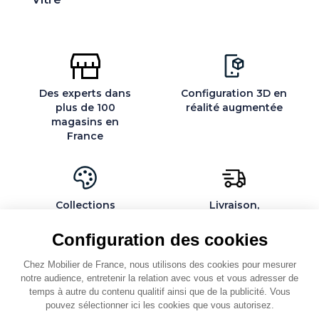
Des experts dans
Configuration 3D en
plus de 100
réalité augmentée
magasins en
France
Collections
Livraison,
exclusives et
installation et
personnalisables
montage par des
Configuration des cookies
spécialistes
Chez Mobilier de France, nous utilisons des cookies pour mesurer
notre audience, entretenir la relation avec vous et vous adresser de
temps à autre du contenu qualitif ainsi que de la publicité. Vous
pouvez sélectionner ici les cookies que vous autorisez.
QUI SOMMES-NOUS